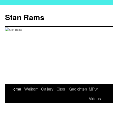
Ga
naar
Stan Rams
de
inhoud
Home
Welkom
Gallery
Clips
Gedichten
MP3/
Videos