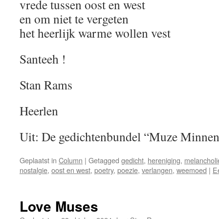
vrede tussen oost en west
en om niet te vergeten
het heerlijk warme wollen vest
Santeeh !
Stan Rams
Heerlen
Uit: De gedichtenbundel “Muze Minne
Geplaatst in
Column
|
Getagged
gedicht
,
hereniging
,
melancholi
nostalgie
,
oost en west
,
poetry
,
poezie
,
verlangen
,
weemoed
|
E
Love Muses