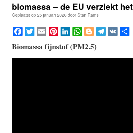
biomassa – de EU verziekt het
Geplaatst op
25 januari 2026
door
Stan Rams
Facebook
Twitter
Email
Pinterest
LinkedIn
WhatsApp
Blogger
Telegr
VK
Biomassa fijnstof (PM2.5)