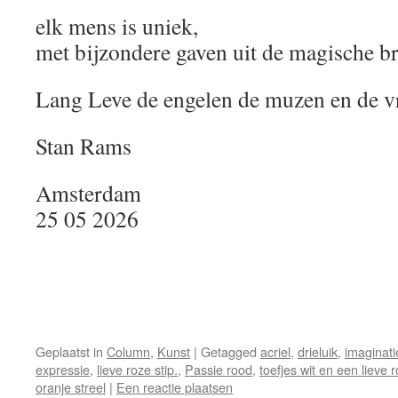
elk mens is uniek,
met bijzondere gaven uit de magische br
Lang Leve de engelen de muzen en de vr
Stan Rams
Amsterdam
25 05 2026
Geplaatst in
Column
,
Kunst
|
Getagged
acriel
,
drieluik
,
imaginati
expressie
,
lieve roze stip.
,
Passie rood
,
toefjes wit en een lieve r
oranje streel
|
Een reactie plaatsen