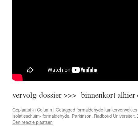
vervolg dossier >>> binnenkort alhier 
Geplaatst in
Column
|
Getagged
formaldehyde kankerverwekken
isolatieschuim- formaldehyde
,
Parkinson
,
Radboud Universiteit
,
Een reactie plaatsen