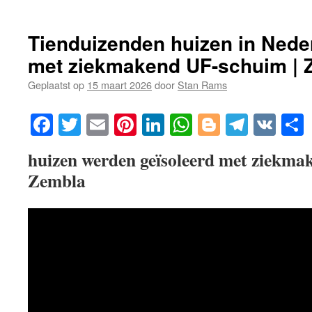
Tienduizenden huizen in Nede
met ziekmakend UF-schuim | 
Geplaatst op
15 maart 2026
door
Stan Rams
Facebook
Twitter
Email
Pinterest
LinkedIn
WhatsApp
Blogger
Telegr
VK
huizen werden geïsoleerd met ziekma
Zembla