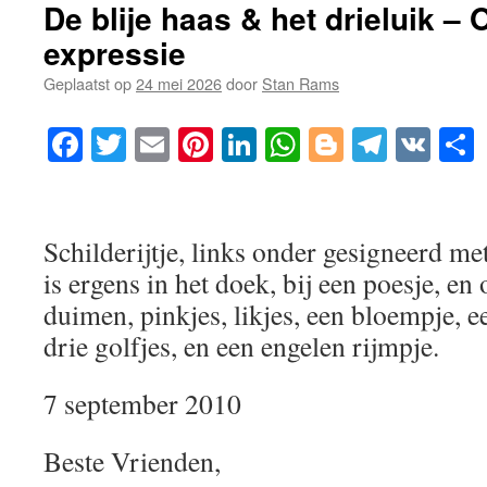
De blije haas & het drieluik – 
expressie
Geplaatst op
24 mei 2026
door
Stan Rams
Facebook
Twitter
Email
Pinterest
LinkedIn
WhatsApp
Blogger
Telegr
VK
Schilderijtje, links onder gesigneerd me
is ergens in het doek, bij een poesje, en 
duimen, pinkjes, likjes, een bloempje, e
drie golfjes, en een engelen rijmpje.
7 september 2010
Beste Vrienden,