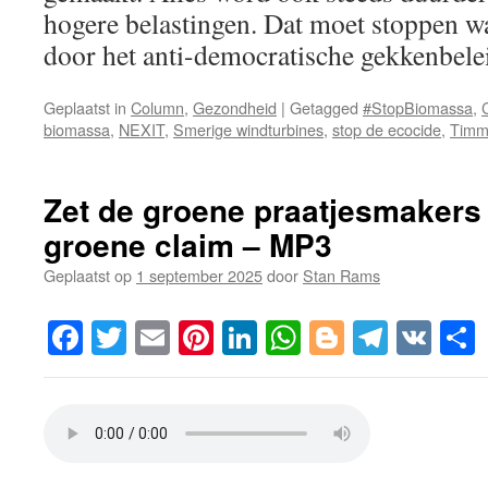
hogere belastingen. Dat moet stoppen wa
door het anti-democratische gekkenbelei
Geplaatst in
Column
,
Gezondheid
|
Getagged
#StopBiomassa
,
biomassa
,
NEXIT
,
Smerige windturbines
,
stop de ecocide
,
Timm
Zet de groene praatjesmakers
groene claim – MP3
Geplaatst op
1 september 2025
door
Stan Rams
Facebook
Twitter
Email
Pinterest
LinkedIn
WhatsApp
Blogger
Telegr
VK