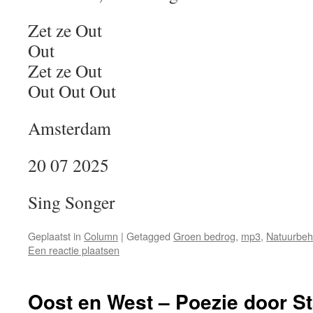
Zet ze Out
Out
Zet ze Out
Out Out Out
Amsterdam
20 07 2025
Sing Songer
Geplaatst in
Column
|
Getagged
Groen bedrog
,
mp3
,
Natuurbe
Een reactie plaatsen
Oost en West – Poezie door S