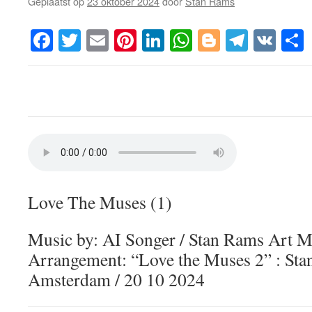
Geplaatst op
23 oktober 2024
door
Stan Rams
Facebook
Twitter
Email
Pinterest
LinkedIn
WhatsApp
Blogger
Telegr
VK
Love The Muses (1)
Music by: AI Songer / Stan Rams Art M
Arrangement: “Love the Muses 2” : St
Amsterdam / 20 10 2024