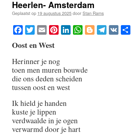
Heerlen- Amsterdam
Geplaatst op
19 augustus 2025
door
Stan Rams
Facebook
Twitter
Email
Pinterest
LinkedIn
WhatsApp
Blogger
Telegr
VK
Oost en West
Herinner je nog
toen men muren bouwde
die ons deden scheiden
tussen oost en west
Ik hield je handen
kuste je lippen
verdwaalde in je ogen
verwarmd door je hart